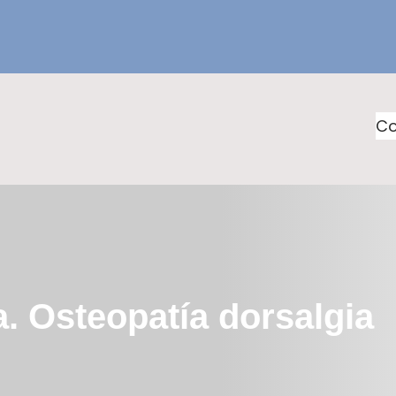
Co
a. Osteopatía dorsalgia